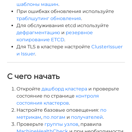
шаблоны машин
.
При ошибках обновления используйте
траблшутинг обновления
.
Для обслуживания etcd используйте
дефрагментацию
и
резервное
копирование ETCD
.
Для TLS в кластере настройте
ClusterIssuer
и Issuer
.
С чего начать
Откройте
дашборд кластера
и проверьте
состояние по странице
контроля
состояния кластеров
.
Настройте базовые оповещения:
по
метрикам
,
по логам
и
получателей
.
Проверьте
группы узлов
, правила
MachineHealthCheck
и при необходимости