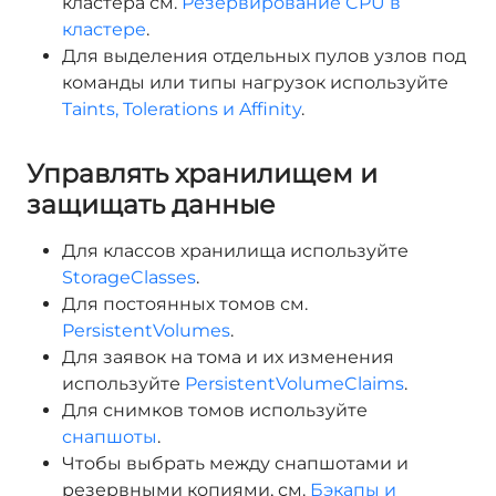
кластера см.
Резервирование CPU в
кластере
.
Для выделения отдельных пулов узлов под
команды или типы нагрузок используйте
Taints, Tolerations и Affinity
.
Управлять хранилищем и
защищать данные
Для классов хранилища используйте
StorageClasses
.
Для постоянных томов см.
PersistentVolumes
.
Для заявок на тома и их изменения
используйте
PersistentVolumeClaims
.
Для снимков томов используйте
снапшоты
.
Чтобы выбрать между снапшотами и
резервными копиями, см.
Бэкапы и