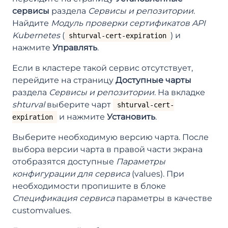
сервисы
раздела
Сервисы и репозитории
.
Найдите
Модуль проверки сертификатов API
Kubernetes
(
) и
shturval-cert-expiration
нажмите
Управлять
.
Если в кластере такой сервис отсутствует,
перейдите на страницу
Доступные чарты
раздела
Сервисы и репозитории
. На вкладке
shturval
выберите чарт
shturval-cert-
и нажмите
Установить
.
expiration
Выберите необходимую версию чарта. После
выбора версии чарта в правой части экрана
отобразятся доступные
Параметры
конфигурации для сервиса
(values). При
необходимости пропишите в блоке
Спецификация сервиса
параметры в качестве
customvalues.