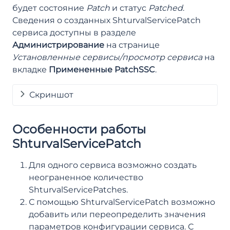
будет состояние
Patch
и статус
Patched
.
Сведения о созданных ShturvalServicePatch
сервиса доступны в разделе
Администрирование
на странице
Установленные сервисы/просмотр сервиса
на
вкладке
Примененные PatchSSC
.
Скриншот
Особенности работы
ShturvalServicePatch
Для одного сервиса возможно создать
неограненное количество
ShturvalServicePatches.
С помощью ShturvalServicePatch возможно
добавить или переопределить значения
параметров конфигурации сервиса. С