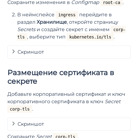
Сохраните изменения в
Configmap
.
root-ca
В неймcпейсе
перейдите в
ingress
раздел
Хранилище
, откройте страницу
Secrets
и создайте секрет с именем
corp-
, выберите тип
.
tls
kubernetes.io/tls
Скриншот
Размещение сертификата в
секрете
Добавьте корпоративный сертификат и ключ
корпоративного сертификата в ключ
Secret
.
corp-tls
Скриншот
Сохраните
Secret
.
corp-tls