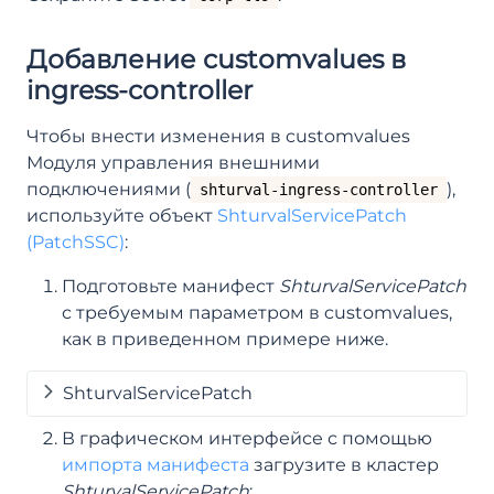
Добавление customvalues в
ingress-controller
Чтобы внести изменения в customvalues
Модуля управления внешними
подключениями (
),
shturval-ingress-controller
используйте объект
ShturvalServicePatch
(PatchSSC)
:
Подготовьте манифест
ShturvalServicePatch
с требуемым параметром в customvalues,
как в приведенном примере ниже.
ShturvalServicePatch
В графическом интерфейсе с помощью
импорта манифеста
загрузите в кластер
ShturvalServicePatch
: