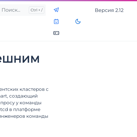
Версия
2.12
нешним
ентских кластеров с
hart, создающий
апросу у команды
tcd в платформе
 инженеров команды